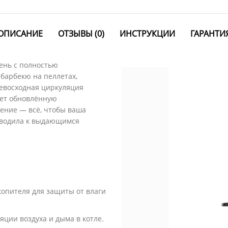
ОПИСАНИЕ
ОТЗЫВЫ (0)
ИНСТРУКЦИИ
ГАРАНТИ
ень с полностью
1
барбекю на пеллетах,
ревосходная циркуляция
2
гает обновлённую
3
ение — всё, чтобы ваша
риводила к выдающимся
4
5
6
Previous
Next
опителя для защиты от влаги
ции воздуха и дыма в котле.