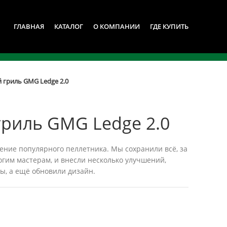
ГЛАВНАЯ
КАТАЛОГ
О КОМПАНИИ
ГДЕ КУПИТЬ
 гриль GMG Ledge 2.0
риль GMG Ledge 2.0
ение популярного пеллетника. Мы сохранили всё, за
огим мастерам, и внесли несколько улучшений,
ы, а ещё обновили дизайн.