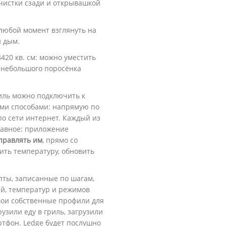
очистки сзади и открывашкой
любой момент взглянуть на
й дым.
420 кв. см: можно уместить
 небольшого поросёнка
риль можно подключить к
ми способами: напрямую по
по сети интернет. Каждый из
лавное: приложение
правлять
им
, прямо со
ить температуру, обновить
ты, записанные по шагам,
ий, температур и режимов
свои собственные профили для
узили еду в гриль, загрузили
ртфон. Ledge будет послушно