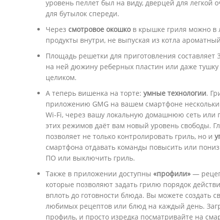
уровень пеллет был на виду, дверцей для легкой 
для бутылок спереди.
Через
смотровое окошко
в крышке гриля можно в 
продукты внутри, не выпуская из котла ароматны
Площадь решетки для приготовления составляет 3
на ней дюжину реберных пластин или даже тушку
целиком.
А теперь вишенка на торте:
умные технологии
. Г
приложению GMG на вашем смартфоне нескольки
Wi-Fi, через вашу локальную домашнюю сеть или 
этих режимов даёт вам новый уровень свободы. Г
позволяет не только контролировать гриль, но и
у
смартфона отдавать команды повысить или пониз
ПО или выключить гриль.
Также в приложении доступны
«профили»
— рецеп
которые позволяют задать грилю порядок действ
вплоть до готовности блюда. Вы можете создать 
любимых рецептов или блюд на каждый день. Загр
профиль, и просто изредка посматривайте на сма