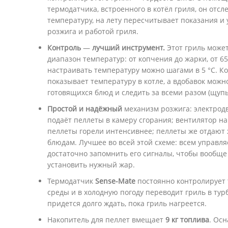
термодатчика, встроенного в котёл гриля, он от
температуру, на лету пересчитывает показания и
розжига и работой гриля.
Ко
нтроль
—
лучший инструмент.
Этот гриль може
диапазон температур: от копчения до жарки, от 65,
настраивать температуру можно шагами в 5 °C. К
показывает температуру в котле, а вдобавок мож
готовящихся блюд и следить за всеми разом (щупы
Простой и надёжный
механизм розжига: электрод
подаёт пеллеты в камеру сгорания; вентилятор на
пеллеты горели интенсивнее; пеллеты же отдают
блюдам. Лучшее во всей этой схеме: всем управля
достаточно запомнить его сигналы, чтобы вообще н
установить нужный жар.
Термодатчик
Sense-Mate
постоянно контролирует
среды и в холодную погоду переводит гриль в тур
придется долго ждать, пока гриль нагреется.
Накопитель для пеллет вмещает
9 кг топлива
. Ос