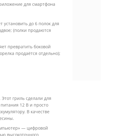
приложение для смартфона
 установить до 6 полок для
вдвое; (полки продаются
яет превратить боковой
орелка продаётся отдельно);
. Этот гриль сделали для
 питания 12 В и просто
кумулятору. В качестве
есины.
омпьютер» — цифровой
щью высокоточного