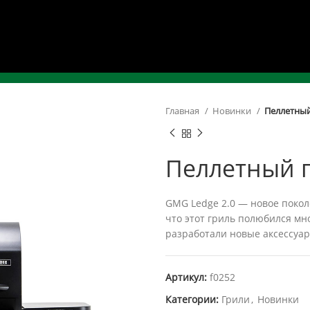
Главная
Новинки
Пеллетный
Пеллетный г
GMG Ledge 2.0 — новое покол
что этот гриль полюбился мн
разработали новые аксессуар
Артикул:
f0252
Категории:
Грили
,
Новинки