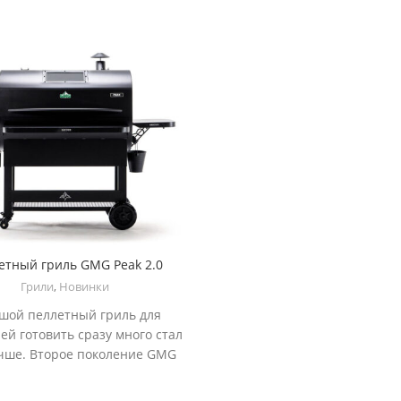
етный гриль GMG Peak 2.0
Грили
,
Новинки
шой пеллетный гриль для
ей готовить сразу много стал
чше. Второе поколение GMG
с улучшенной конструкцией,
вместимостью с новыми