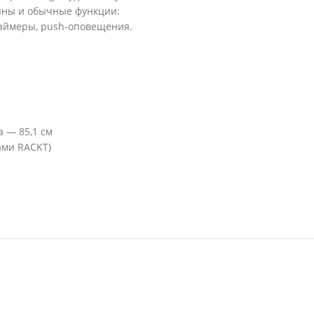
упны и обычные функции:
таймеры, push-оповещения.
а — 85,1 см
ами RACKT)