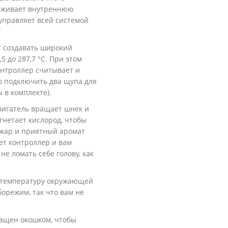
слеживает внутреннюю
 управляет всей системой
т создавать широкий
5 до 287,7 °C. При этом
онтроллер считывает и
но подключить два щупа для
 в комплекте).
вигатель вращает шнек и
гнетает кислород, чтобы
 жар и приятный аромат
ет контроллер и вам
е ломать себе голову, как
 температуру окружающей
борежим, так что вам не
нащен окошком, чтобы