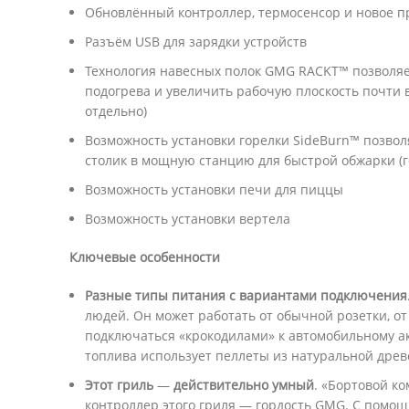
Обновлённый контроллер, термосенсор и новое 
Разъём USB для зарядки устройств
Технология навесных полок GMG RACKT™ позволяет
подогрева и увеличить рабочую плоскость почти 
отдельно)
Возможность установки горелки SideBurn™ позвол
столик в мощную станцию для быстрой обжарки (г
Возможность установки печи для пиццы
Возможность установки вертела
Ключевые особенности
Р
азные типы питания с вариантами подключения
людей. Он может работать от обычной розетки, от
подключаться «крокодилами» к автомобильному ак
топлива использует пеллеты из натуральной древ
Э
тот гриль
—
действительно умный
. «Бортовой к
контроллер этого гриля — гордость GMG. С помо