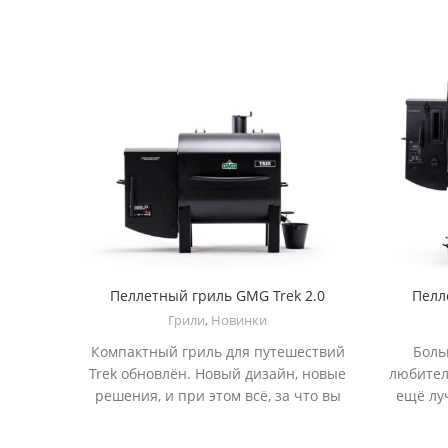
Пеллетный гриль GMG Trek 2.0
Пелл
Грили
,
Новинки
Компактный гриль для путешествий
Боль
Trek обновлён. Новый дизайн, новые
любител
решения, и при этом всё, за что вы
ещё лу
любите Trek — компактный корпус,
Peak 
невероятный аромат барбекю на
со