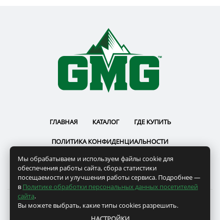
ГЛАВНАЯ
КАТАЛОГ
ГДЕ КУПИТЬ
ПОЛИТИКА КОНФИДЕНЦИАЛЬНОСТИ
Мы обрабатываем и используем файлы cookie для
ПОЛЬЗОВАТЕЛЬСКОЕ СОГЛАШЕНИЕ
РЕКВИЗИТЫ
обеспечения работы сайта, сбора статистики
посещаемости и улучшения работы сервиса. Подробнее —
в
Политике обработки персональных данных посетителей
сайта
.
Вы можете выбрать, какие типы cookies разрешить.
GMG © 2022
НАСТРОЙКИ