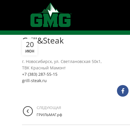
Grill&Steak
20
ИЮН
г. Новосибирск, ул. Светлановская 50к1,
ТВК Красный Мамонт
+7 (383) 287-55-15
grill-steak.ru
СЛЕДУЮЩАЯ
ГРИЛЬМАГ.рф