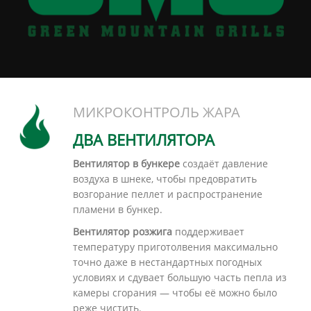
МИКРОКОНТРОЛЬ ЖАРА
ДВА ВЕНТИЛЯТОРА
Вентилятор в бункере
создаёт давление
воздуха в шнеке, чтобы предовратить
возгорание пеллет и распространение
пламени в бункер.
Вентилятор розжига
поддерживает
температуру приготолвения максимально
точно даже в нестандартных погодных
условиях и сдувает большую часть пепла из
камеры сгорания — чтобы её можно было
реже чистить.